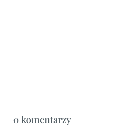
SMAK
Poznaj wyjątkowe kawy
ziarniste Specialty
od Loft Kulinarny.
Odpowiedzialna
produkcja, designerskie
i ekologiczne
opakowanie, smak
i aromat dla prawdziwych
koneserów najlepszych
ziaren.
0 komentarzy