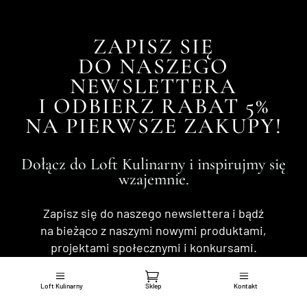
ZAPISZ SIĘ
DO NASZEGO
NEWSLETTERA
I ODBIERZ RABAT 5%
NA PIERWSZE ZAKUPY!
Dołącz do Loft Kulinarny i inspirujmy się
wzajemnie.
Zapisz się do naszego newslettera i bądź
na bieżąco z naszymi nowymi produktami,
projektami społecznymi i konkursami.
Loft Kulinarny
Sklep
Kontakt
Razem stworzymy coś więcej niż smak.