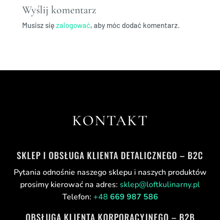
Wyślij komentarz
Musisz się
zalogować
, aby móc dodać komentarz.
KONTAKT
SKLEP I OBSŁUGA KLIENTA DETALICZNEGO – B2C
Pytania odnośnie naszego sklepu i naszych produktów
prosimy kierować na adres:
sklep@loftkulinarny.pl
Telefon:
+48
669 987 586
OBSŁUGA KLIENTA KORPORACYJNEGO – B2B