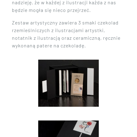
nadzieję, że w każdej z ilustracji każda z nas
będzie mogła się nieco przejrzeć.
Zestaw artystyczny zawiera 3 smaki czekolad
rzemieślniczych z ilustracjami artystki,
notatnik z ilustracją oraz ceramiczną, ręcznie
wykonaną patere na czekoladę.