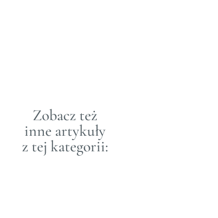
30 MAR
2021&3B14+02:00;
SMAK
Zastanawialiście się
zapewnie nie raz co było
pierwsze – jajko,
czy kura? Otóż pierwszy
był kogut : )
Zobacz też
inne artykuły
z tej kategorii:
Gorzka