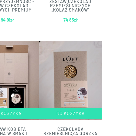
PRZYJEMNOŚĆ –
ZESTAW CZEKOLAD
AW CZEKOLAD
RZEMIEŚLNICZYCH
WYCH PREMIUM
„KOLAŻ SMAKÓW”
94.91
zł
74.85
zł
 KOSZYKA
DO KOSZYKA
AW KOBIETA
CZEKOLADA
NA W SMAK I
RZEMIEŚLNICZA GORZKA