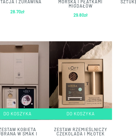
STACJA I ŻURAWINA
MORSKĄ I PŁATKAMI
SZTUK
MIGDAŁÓW
28.70
zł
29.80
zł
DO KOSZYKA
DO KOSZYKA
ZESTAW KOBIETA
ZESTAW RZEMIEŚLNICZY
UBRANA W SMAK I
CZEKOLADA I MŁOTEK