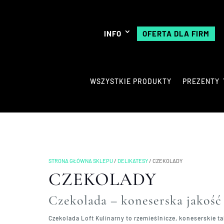
INFO
OFERTA DLA FIRM
WSZYSTKIE PRODUKTY
PREZENTY
STRONA GŁÓWNA SKLEPU
/
DELIKATESY
/
CZEKOLADY
CZEKOLADY
Czekolada – koneserska jakość
Czekolada Loft Kulinarny to rzemieślnicze, koneserskie 