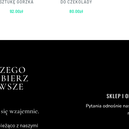
SZTUKĘ GORZKA
DO CZEKOLADY
92.00
zł
80.00
zł
tlanie wszystkich wyników: 14
SZEGO
BIERZ
RWSZE
SKLEP I 
Pytania odnośnie na
 się wzajemnie.
bieżąco z naszymi