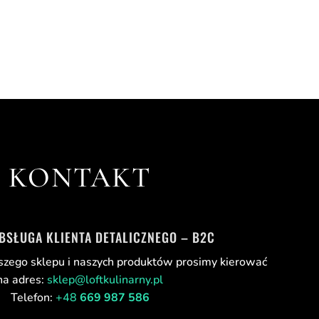
KONTAKT
OBSŁUGA KLIENTA DETALICZNEGO – B2C
szego sklepu i naszych produktów prosimy kierować
na adres:
sklep@loftkulinarny.pl
Telefon:
+48
669 987 586