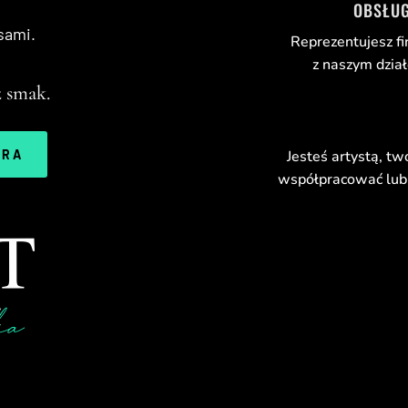
OBSŁUG
sami.
Reprezentujesz fi
z naszym dzia
 smak.
Jesteś artystą, tw
ERA
współpracować lub 