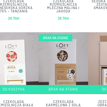
CZEKOLADA
CZEKOLADA
SŁODKA 
RZEMIEŚLNICZA
RZEMIEŚLNICZA
ZEST
NESERSKA GORZKA
MLECZNA MALINA I
SMAKO
75% – TANZANIA
JAGODA
28.70
zł
28.70
zł
BRAK NA STANIE
DO KOSZYKA
BRAK NA STANIE
DO
CZEKOLADA
CZEKOLADA
ZEST
EMIEŚLNICZA BIAŁA
KARMELOWA Z SOLĄ
UBRA