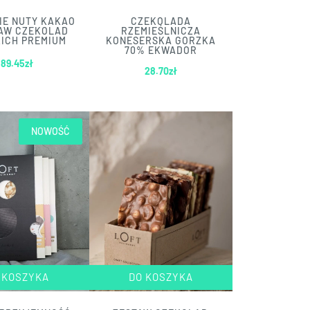
IE NUTY KAKAO
CZEKOLADA
TAW CZEKOLAD
RZEMIEŚLNICZA
ICH PREMIUM
KONESERSKA GORZKA
70% EKWADOR
89.45
zł
28.70
zł
NOWOŚĆ
 KOSZYKA
DO KOSZYKA