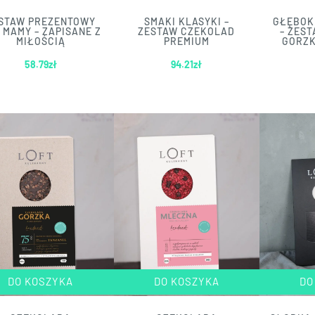
STAW PREZENTOWY
SMAKI KLASYKI –
GŁĘBOK
 MAMY – ZAPISANE Z
ZESTAW CZEKOLAD
– ZES
MIŁOŚCIĄ
PREMIUM
GORZK
58.79
zł
94.21
zł
DO KOSZYKA
DO KOSZYKA
DO