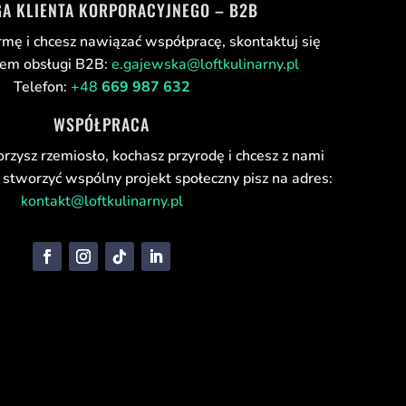
A KLIENTA KORPORACYJNEGO – B2B
rmę i chcesz nawiązać współpracę, skontaktuj się
łem obsługi B2B:
e.gajewska@loftkulinarny.pl
Telefon:
+48
669 987 632
WSPÓŁPRACA
orzysz rzemiosło, kochasz przyrodę i chcesz z nami
stworzyć wspólny projekt społeczny pisz na adres:
kontakt@loftkulinarny.pl