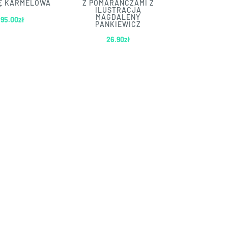
Ę KARMELOWA
Z POMARAŃCZAMI Z
ILUSTRACJĄ
MAGDALENY
95.00
zł
PANKIEWICZ
26.90
zł