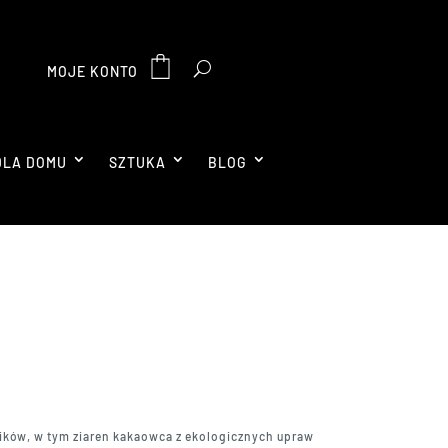
MOJE KONTO
DLA DOMU
SZTUKA
BLOG
ników, w tym ziaren kakaowca z ekologicznych upraw