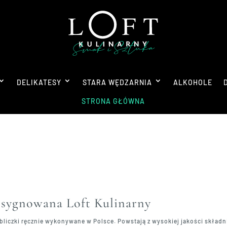
DELIKATESY
STARA WĘDZARNIA
ALKOHOLE
STRONA GŁÓWNA
 sygnowana Loft Kulinarny
tabliczki ręcznie wykonywane w Polsce. Powstają z wysokiej jakości skład