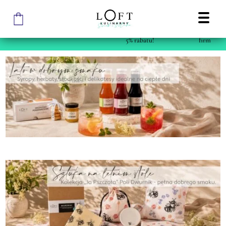
Darmowa wysyłka już od 250
Zapisz się
Sprawdź
zł (szczegóły w regulaminie)
na newsletter i zyskaj
ofertę dla
5% rabatu!
firm