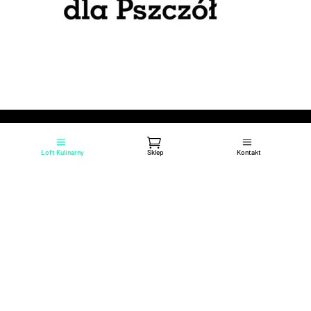
Loft Kulinarny
Sklep
Kontakt
KONTAKT
SKLEP I OBSŁUGA KLIENTA DETALICZNEGO – B2C
Pytania odnośnie naszego sklepu i naszych produktów
prosimy kierować na adres:
sklep@loftkulinarny.pl
Telefon:
+48
669 987 586