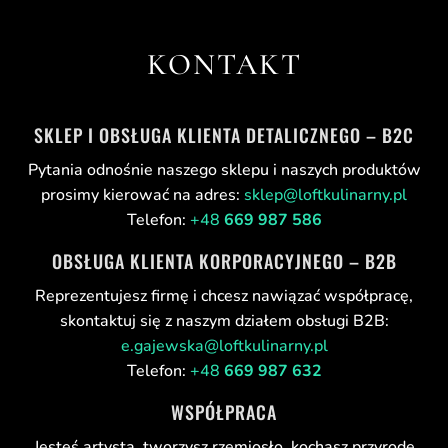
KONTAKT
SKLEP I OBSŁUGA KLIENTA DETALICZNEGO – B2C
Pytania odnośnie naszego sklepu i naszych produktów
prosimy kierować na adres:
sklep@loftkulinarny.pl
Telefon:
+48
669 987 586
OBSŁUGA KLIENTA KORPORACYJNEGO – B2B
Reprezentujesz firmę i chcesz nawiązać współpracę,
skontaktuj się z naszym działem obsługi B2B:
e.gajewska@loftkulinarny.pl
Telefon:
+48
669 987 632
WSPÓŁPRACA
Jesteś artystą, tworzysz rzemiosło, kochasz przyrodę