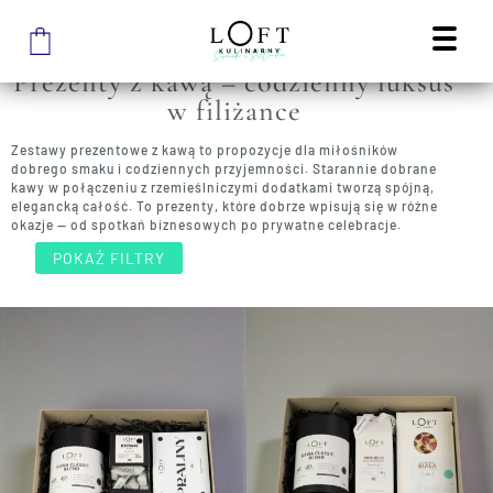
STRONA GŁÓWNA SKLEPU
/
PREZENTY
/
PREZENTY Z KAWĄ
PREZENTY Z KAWĄ
Prezenty z kawą – codzienny luksus
w filiżance
Zestawy prezentowe z kawą to propozycje dla miłośników
dobrego smaku i codziennych przyjemności. Starannie dobrane
kawy w połączeniu z rzemieślniczymi dodatkami tworzą spójną,
elegancką całość. To prezenty, które dobrze wpisują się w różne
okazje — od spotkań biznesowych po prywatne celebracje.
POKAŻ FILTRY