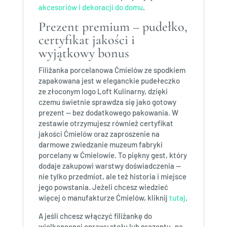
akcesoriów i dekoracji do domu
.
Prezent premium – pudełko,
certyfikat jakości i
wyjątkowy bonus
Filiżanka porcelanowa Ćmielów ze spodkiem
zapakowana jest w eleganckie pudełeczko
ze złoconym logo Loft Kulinarny, dzięki
czemu świetnie sprawdza się jako gotowy
prezent — bez dodatkowego pakowania. W
zestawie otrzymujesz również certyfikat
jakości Ćmielów oraz zaproszenie na
darmowe zwiedzanie muzeum fabryki
porcelany w Ćmielowie. To piękny gest, który
dodaje zakupowi warstwy doświadczenia —
nie tylko przedmiot, ale też historia i miejsce
jego powstania. Jeżeli chcesz wiedzieć
więcej o manufakturze Ćmielów, kliknij
tutaj
.
A jeśli chcesz włączyć filiżankę do
wielkanocnej oprawy stołu lub prezentu „na