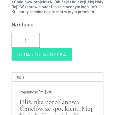
z Ćmielowa, projektu N. Olbiński z kolekcji „Mój Mały
Raj”. W zestawie pudełko ze złoconym logo Loft
Kulinarny. Idealna na prezent w stylu premium.
Na stanie
ilość
Filiżanka
porcelanowa
Ćmielów
DODAJ DO KOSZYKA
ze
spodkiem
projektu
N.Olbiński
Opis
z
kolekcji
"Mój
Pojemność [ml] 210
Mały
Filiżanka porcelanowa
Raj"
Ćmielów ze spodkiem „Mój