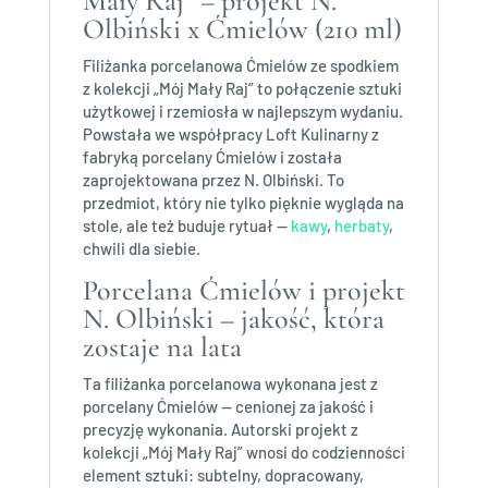
Mały Raj” – projekt N.
Olbiński x Ćmielów (210 ml)
Filiżanka porcelanowa Ćmielów ze spodkiem
z kolekcji „Mój Mały Raj” to połączenie sztuki
użytkowej i rzemiosła w najlepszym wydaniu.
Powstała we współpracy Loft Kulinarny z
fabryką porcelany Ćmielów i została
zaprojektowana przez N. Olbiński. To
przedmiot, który nie tylko pięknie wygląda na
stole, ale też buduje rytuał —
kawy
,
herbaty
,
chwili dla siebie.
Porcelana Ćmielów i projekt
N. Olbiński – jakość, która
zostaje na lata
Ta filiżanka porcelanowa wykonana jest z
porcelany Ćmielów — cenionej za jakość i
precyzję wykonania. Autorski projekt z
kolekcji „Mój Mały Raj” wnosi do codzienności
element sztuki: subtelny, dopracowany,