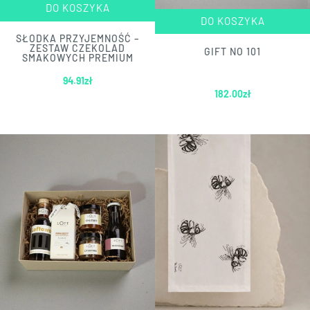
DO KOSZYKA
DO KOSZYKA
SŁODKA PRZYJEMNOŚĆ –
ZESTAW CZEKOLAD
GIFT NO 101
SMAKOWYCH PREMIUM
94.91
zł
182.00
zł