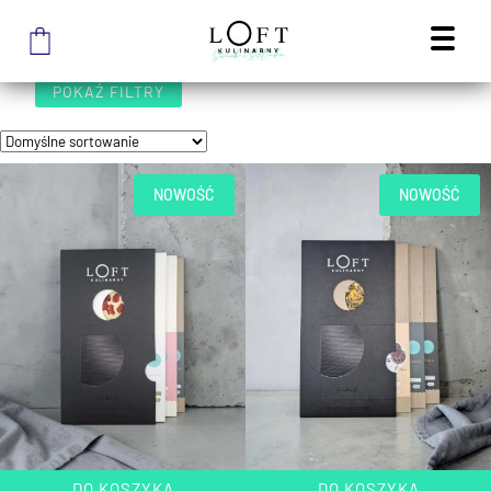
STRONA GŁÓWNA SKLEPU
/
DELIKATESY RZEMIEŚLNICZE
DELIKATESY RZEMIEŚLNICZE
POKAŻ FILTRY
NOWOŚĆ
NOWOŚĆ
DO KOSZYKA
DO KOSZYKA