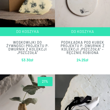
DO KOSZYKA
DO KOSZYKA
WOSKOWIJKI DO
PODKŁADKA POD KUBEK
ŻYWNOŚCI PROJEKTU P.
PROJEKTU P. DWURNIK Z
DWURNIK Z KOLEKCJI
KOLEKCJI „PSZCZOŁA” –
„PSZCZOŁA”
RĘCZNIE ROBIONA
53.30
zł
24.25
zł
21%