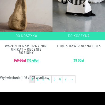
DO KOSZYKA
DO KOSZYKA
WAZON CERAMICZNY MINI
TORBA BAWEŁNIANA USTA
UNIKAT – RĘCZNIE
ROBIONY
140.00
zł
110.48
zł
39.00
zł
Wyświetlanie 1–16 z 103 wyników
1
2
3
4
5
6
7
→