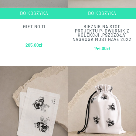
DO KOSZYKA
DO KOSZYKA
GIFT NO 11
BIEŻNIK NA STÓŁ
PROJEKTU P. DWURNIK Z
KOLEKCJI „PSZCZOŁA”
NAGROGA MUST HAVE 2022
205.00
zł
144.00
zł