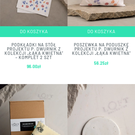
DO KOSZYKA
DO KOSZYKA
PODKŁADKI NA STÓŁ
POSZEWKA NA PODUSZKĘ
PROJEKTU P. DWURNIK Z
PROJEKTU P. DWURNIK Z
KOLEKCJI „ŁĄKA KWIETNA”
KOLEKCJI „ŁĄKA KWIETNA”
– KOMPLET 2 SZT
56.25
zł
96.00
zł