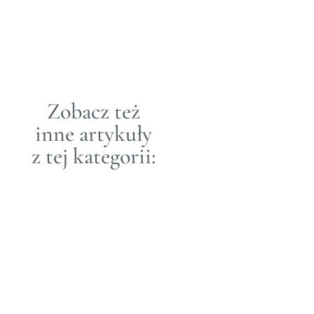
SMAK
Zastanawialiście się
zapewnie nie raz co było
pierwsze – jajko,
czy kura? Otóż pierwszy
był kogut : )
Zobacz też
inne artykuły
z tej kategorii:
Rzemieślnicza
kawa
Specialty Loft
Kulinarny