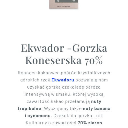
Ekwador -Gorzka
Koneserska 7o%
Rosnące kakaowce pośród krystalicznych
górskich rzek
Ekwadoru
pozwalają nam
uzyskać gorzką czekoladę bardzo
intensywną w smaku, której wysoką
zawartość kakao przełamują
nuty
tropikalne
. Wyczujemy także
nuty banana
i cynamonu
. Czekolada gorzka Loft
Kulinarny o zawartości
70% ziaren