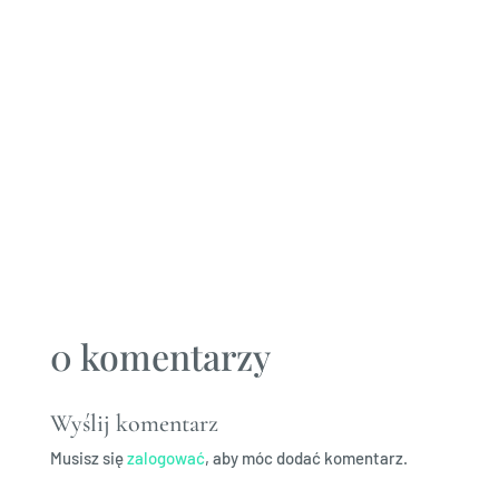
premium 100% arabica
lub kawa classic
mieszanka 60% arabica
i 40% robusta.
Po wykorzystaniu kawy
puszka posłuży
do organizacji...
0 komentarzy
Wyślij komentarz
Musisz się
zalogować
, aby móc dodać komentarz.