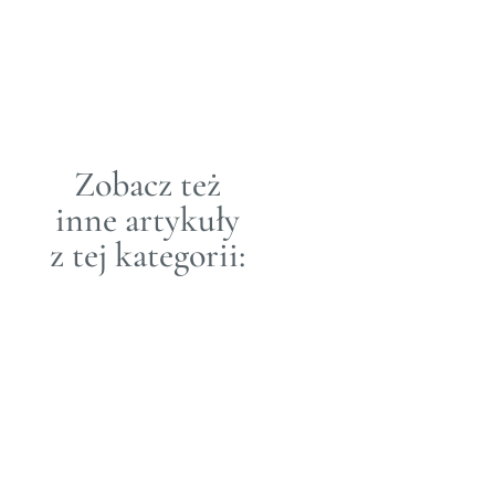
do jajek.
30 MAR
2021&3B37+02:00;
SMAK
Przed nami Święta Wielkanocy
i tradycja malowania jaj.
Zobacz też
Pisanki potrafią być
inne artykuły
prawdziwym arcydziełem.
Ręcznie malowane, wykrawane
z tej kategorii:
stanowią nieodzowny element
każdej święconki. Loft
Kulinarny kocha to,
co naturalne, ale też kochamy
sztukę, jednak w tym roku...