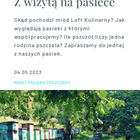
Z wizytą na pasiece
Skąd pochodzi miód Loft Kulinarny? Jak
wyglądają pasieki z którymi
współpracujemy? Ile pszczół liczy jedna
rodzina pszczela? Zapraszamy do jednej
z naszych pasiek.
04.05.2023
|
|
MIÓD
PASIEKA
PSZCZOŁY