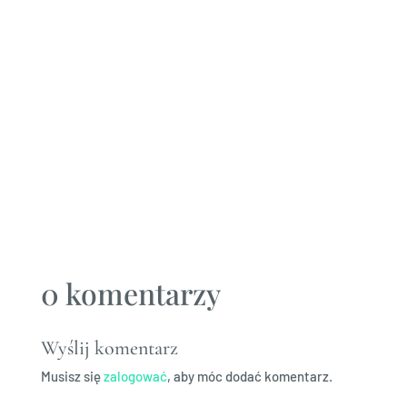
wpływają na ich wyjątkowy
smak. Jest to Tanzania
z których ziaren produkujemy
czekoladę gorzką 75%
i Ekwador, z których ziaren
produkujemy czekoladę
gorzką 70%.
0 komentarzy
Wyślij komentarz
Musisz się
zalogować
, aby móc dodać komentarz.