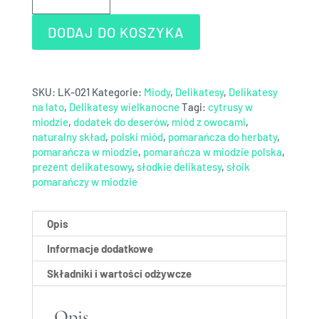
w
miodzie
DODAJ DO KOSZYKA
SKU:
LK-021
Kategorie:
Miody
,
Delikatesy
,
Delikatesy
na lato
,
Delikatesy wielkanocne
Tagi:
cytrusy w
miodzie
,
dodatek do deserów
,
miód z owocami
,
naturalny skład
,
polski miód
,
pomarańcza do herbaty
,
pomarańcza w miodzie
,
pomarańcza w miodzie polska
,
prezent delikatesowy
,
słodkie delikatesy
,
słoik
pomarańczy w miodzie
Opis
Informacje dodatkowe
Składniki i wartości odżywcze
Opis