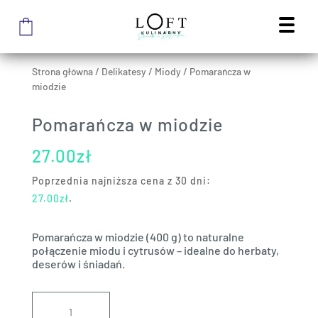
Strona główna
/
Delikatesy
/
Miody
/
Pomarańcza w
miodzie
Pomarańcza w miodzie
27.00
zł
Poprzednia najniższa cena z 30 dni:
27.00
zł
.
Pomarańcza w miodzie (400 g) to naturalne
połączenie miodu i cytrusów – idealne do herbaty,
deserów i śniadań.
ilość
Pomarańcza