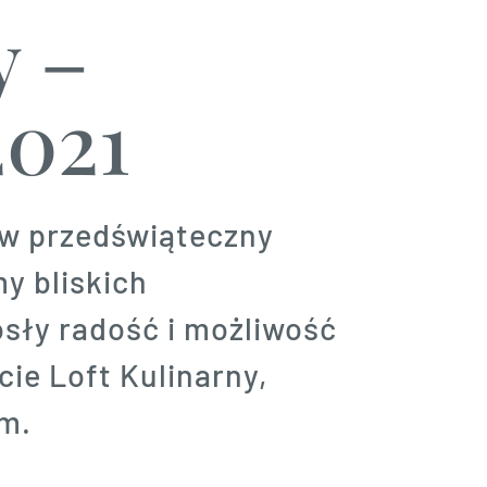
y –
2021
y w przedświąteczny
y bliskich
osły radość i możliwość
rcie Loft Kulinarny,
em.