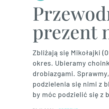
Przewod
prezent 
Zbliżają się Mikołajki 
okres. Ubieramy choink
drobiazgami. Sprawmy, 
podzielenia się nimi z b
by móc podzielić się z