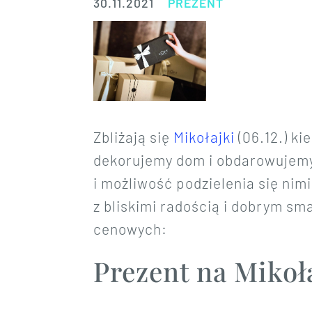
30.11.2021
PREZENT
Zbliżają się
Mikołajki
(06.12.) ki
dekorujemy dom i obdarowujemy 
i możliwość podzielenia się nimi
z bliskimi radością i dobrym sm
cenowych:
Prezent na Mikoła