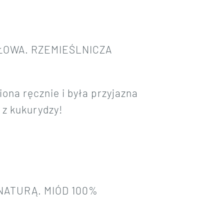
SŁOWA.
RZEMIEŚLNICZA
ona ręcznie i była przyjazna
 z kukurydzy!
 NATURĄ.
MIÓD 100%