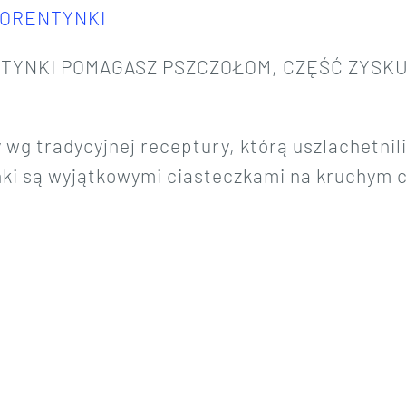
LORENTYNKI
NTYNKI
POMAGASZ PSZCZOŁOM, CZĘŚĆ ZYSK
 wg tradycyjnej receptury, którą uszlachetnil
nki są wyjątkowymi ciasteczkami na kruchym c