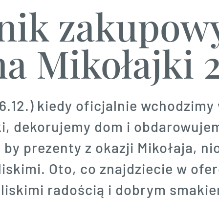
nik zakupow
na Mikołajki 
(06.12.) kiedy oficjalnie wchodzim
i, dekorujemy dom i obdarowujem
by prezenty z okazji Mikołaja, ni
liskimi. Oto, co znajdziecie w ofe
 bliskimi radością i dobrym smaki