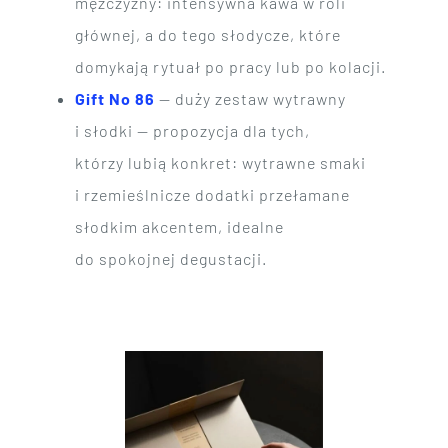
mężczyzny: intensywna kawa w roli
głównej, a do tego słodycze, które
domykają rytuał po pracy lub po kolacji.
Gift No 86
— duży zestaw wytrawny
i słodki — propozycja dla tych,
którzy lubią konkret: wytrawne smaki
i rzemieślnicze dodatki przełamane
słodkim akcentem, idealne
do spokojnej degustacji.