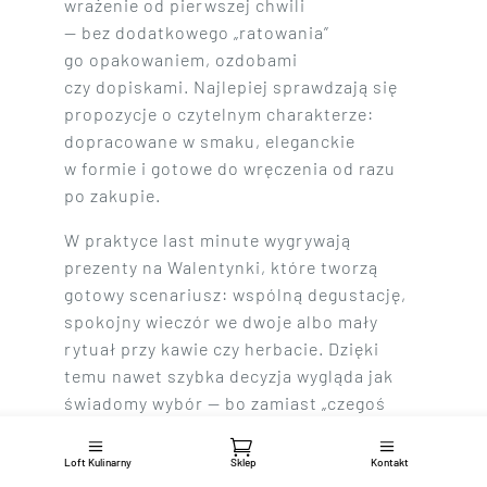
wrażenie od pierwszej chwili
— bez dodatkowego „ratowania”
go opakowaniem, ozdobami
czy dopiskami. Najlepiej sprawdzają się
propozycje o czytelnym charakterze:
dopracowane w smaku, eleganckie
w formie i gotowe do wręczenia od razu
po zakupie.
W praktyce last minute wygrywają
prezenty na Walentynki, które tworzą
gotowy scenariusz: wspólną degustację,
spokojny wieczór we dwoje albo mały
rytuał przy kawie czy herbacie. Dzięki
temu nawet szybka decyzja wygląda jak
świadomy wybór — bo zamiast „czegoś
na Walentynki” wręczasz doświadczenie,
do którego łatwo wrócić. Jeśli zależy
Loft Kulinarny
Sklep
Kontakt
Ci na efekcie „z klasą” bez stresu, wybieraj