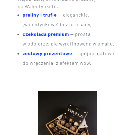
na Walentynki to:
praliny i trufle
— eleganckie,
„walentynkowe” bez przesady,
czekolada premium
— prosta
w odbiorze, ale wyrafinowana w smaku,
zestawy prezentowe
— spójne, gotowe
do wręczenia, z efektem wow.