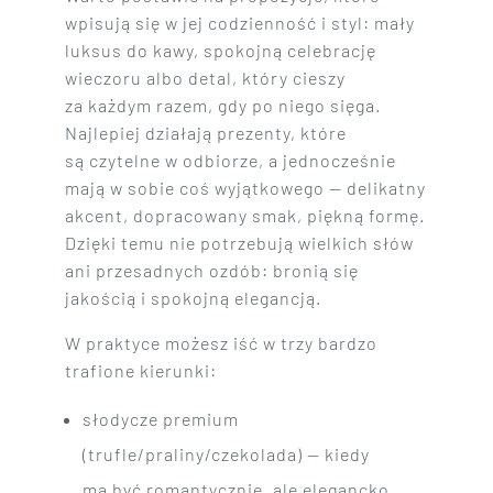
wpisują się w jej codzienność i styl: mały
luksus do kawy, spokojną celebrację
wieczoru albo detal, który cieszy
za każdym razem, gdy po niego sięga.
Najlepiej działają prezenty, które
są czytelne w odbiorze, a jednocześnie
mają w sobie coś wyjątkowego — delikatny
akcent, dopracowany smak, piękną formę.
Dzięki temu nie potrzebują wielkich słów
ani przesadnych ozdób: bronią się
jakością i spokojną elegancją.
W praktyce możesz iść w trzy bardzo
trafione kierunki:
słodycze premium
(trufle/praliny/czekolada) — kiedy
ma być romantycznie, ale elegancko.