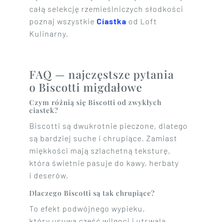
całą selekcję rzemieślniczych słodkości
poznaj wszystkie
Ciastka
od Loft
Kulinarny.
FAQ — najczęstsze pytania
o Biscotti migdałowe
Czym różnią się Biscotti od zwykłych
ciastek?
Biscotti są dwukrotnie pieczone, dlatego
są bardziej suche i chrupiące. Zamiast
miękkości mają szlachetną teksturę,
która świetnie pasuje do kawy, herbaty
i deserów.
Dlaczego Biscotti są tak chrupiące?
To efekt podwójnego wypieku,
który usuwa część wilgoci i utrwala