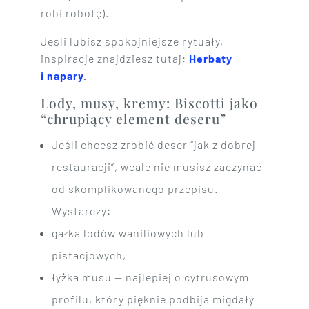
robi robotę).
Jeśli lubisz spokojniejsze rytuały,
inspiracje znajdziesz tutaj:
Herbaty
i napary
.
Lody, musy, kremy: Biscotti jako
“chrupiący element deseru”
Jeśli chcesz zrobić deser “jak z dobrej
restauracji”, wcale nie musisz zaczynać
od skomplikowanego przepisu.
Wystarczy:
gałka lodów waniliowych lub
pistacjowych,
łyżka musu — najlepiej o cytrusowym
profilu, który pięknie podbija migdały