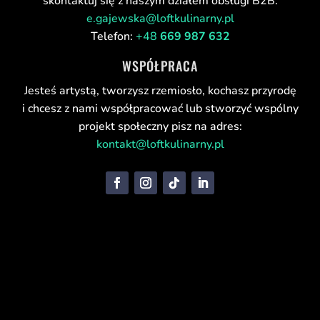
skontaktuj się z naszym działem obsługi B2B:
e.gajewska@loftkulinarny.pl
Telefon:
+48
669 987 632
WSPÓŁPRACA
Jesteś artystą, tworzysz rzemiosło, kochasz przyrodę
i chcesz z nami współpracować lub stworzyć wspólny
projekt społeczny pisz na adres:
kontakt@loftkulinarny.pl