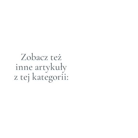
SMAK
Zastanawialiście się
zapewnie nie raz co było
pierwsze – jajko,
czy kura? Otóż pierwszy
był kogut : )
Zobacz też
inne artykuły
z tej kategorii:
Gorzka
czekolada
Loft