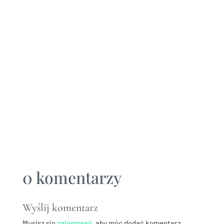
ziarniste Specialty
od Loft Kulinarny.
Odpowiedzialna
produkcja, designerskie
i ekologiczne
opakowanie, smak
i aromat dla prawdziwych
koneserów najlepszych
ziaren.
0 komentarzy
Wyślij komentarz
Musisz się
zalogować
, aby móc dodać komentarz.