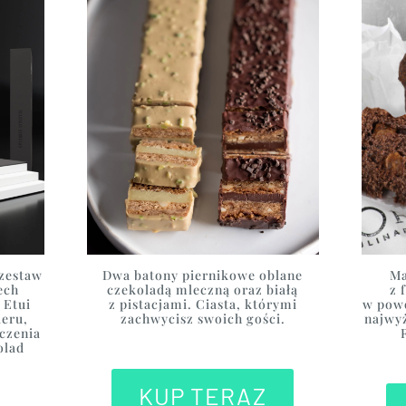
zestaw
Dwa batony piernikowe oblane
Ma
ech
czekoladą mleczną oraz białą
z 
 Etui
z pistacjami. Ciasta, którymi
w powo
eru,
zachwycisz swoich gości.
najwy
czenia
olad
KUP TERAZ