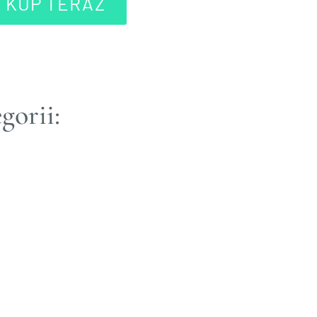
KUP TERAZ
gorii:
aturalne barwniki
cja malowania jaj. Pisanki
em. Ręcznie malowane, wykrawane