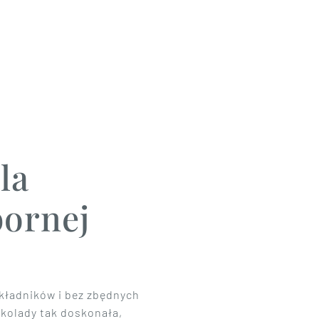
la
bornej
składników i bez zbędnych
ekolady tak doskonała,