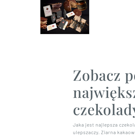
Zobacz p
najwięks
czekolad
Jaka jest najlepsza czekol
ulepszaczy. Ziarna kakaow