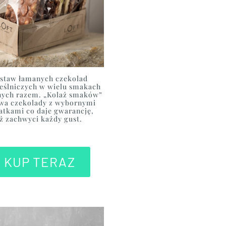
staw łamanych czekolad
eślniczych w wielu smakach
nych razem. „Kolaż smaków”
wa czekolady z wybornymi
atkami co daje gwarancję,
iż zachwyci każdy gust.
KUP TERAZ