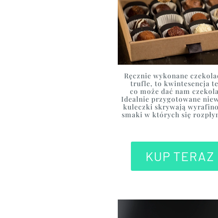
Ręcznie wykonane czekol
trufle, to kwintesencja t
co może dać nam czekol
Idealnie przygotowane niew
kuleczki skrywają wyrafin
smaki w których się rozpły
KUP TERAZ