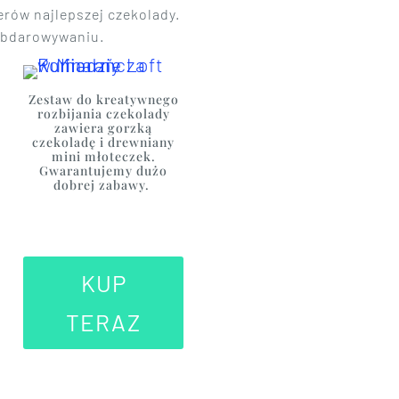
erów najlepszej czekolady.
 obdarowywaniu.
Zestaw do kreatywnego
rozbijania czekolady
zawiera gorzką
czekoladę i drewniany
mini młoteczek.
Gwarantujemy dużo
dobrej zabawy.
KUP
TERAZ