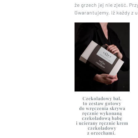
że grzech jej nie zjeść. P
Gwarantujemy, iż każdy z
Czekoladowy bal,
to zestaw gotowy
do wręczenia skrywa
ręcznie wykonaną
czekoladową babę
i ucierany ręcznie krem
czekoladowy
z orzechami.