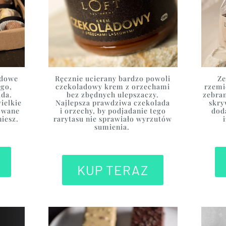
adowe
Ręcznie ucierany bardzo powoli
Ze
ego,
czekoladowy krem z orzechami
rzemi
ada.
bez zbędnych ulepszaczy.
zebra
ielkie
Najlepsza prawdziwa czekolada
skry
owane
i orzechy, by podjadanie tego
dod
niesz.
rarytasu nie sprawiało wyrzutów
sumienia.
KUP TERAZ