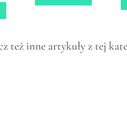
z też inne artykuły z tej kate
Naturą malowane – n
do jajek.
30 MAR 2021&3B37+02:00;
SMAK
Przed nami Święta Wielkanocy i trady
potrafią być prawdziwym arcydzieł