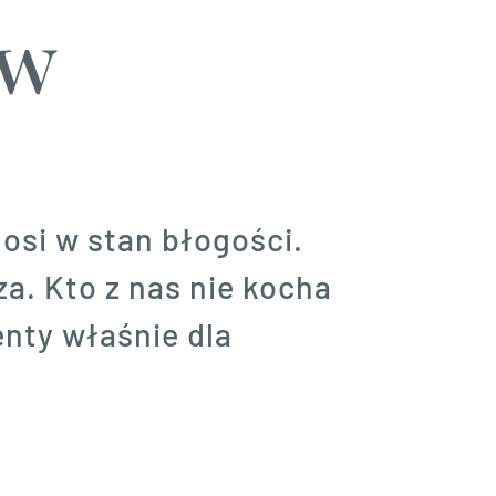
ów
nosi w stan błogości.
a. Kto z nas nie kocha
enty właśnie dla