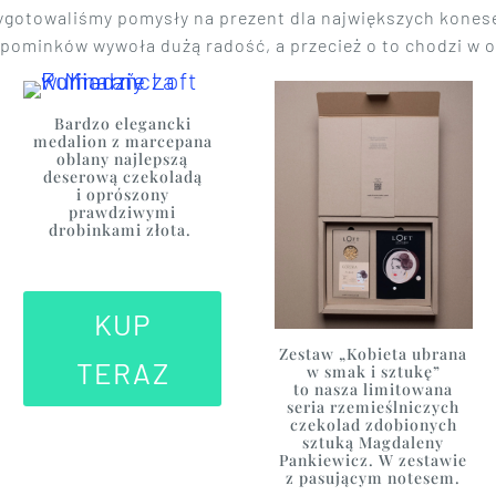
rzygotowaliśmy pomysły na prezent dla największych kones
 upominków wywoła dużą radość, a przecież o to chodzi w
Bardzo elegancki
medalion z marcepana
oblany najlepszą
deserową czekoladą
i oprószony
prawdziwymi
drobinkami złota.
KUP
Zestaw „Kobieta ubrana
TERAZ
w smak i sztukę”
to nasza limitowana
seria rzemieślniczych
czekolad zdobionych
sztuką Magdaleny
Pankiewicz. W zestawie
z pasującym notesem.