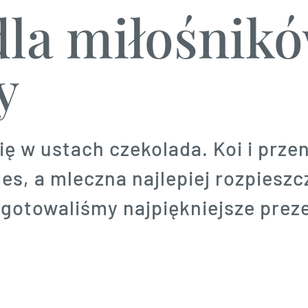
dla miłośnik
y
ę w ustach czekolada. Koi i prze
s, a mleczna najlepiej rozpieszcz
ygotowaliśmy najpiękniejsze prez