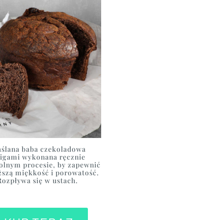
ślana baba czekoladowa
figami wykonana ręcznie
lnym procesie, by zapewnić
ższą miękkość i porowatość.
Rozpływa się w ustach.