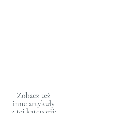
W pełnym
rozkwicie –
Jagoda
Stączek.
30 MAR
2021&3B07+02:00;
LUDZIE
|
SZTUKA
Znacie już bukiet,
którego autorka
Blueberrythinks Jagoda
Stączek zaprojektowała
dla Loft Kulinarny z okazji
Walentynek i pierwszego
produktu jakim był talerz
Zobacz też
w kształcie serca. Była
to zapowiedź marki,
inne artykuły
a talerzy było dokładnie
20 szt. i wszystkie
z tej kategorii:
znalazły...