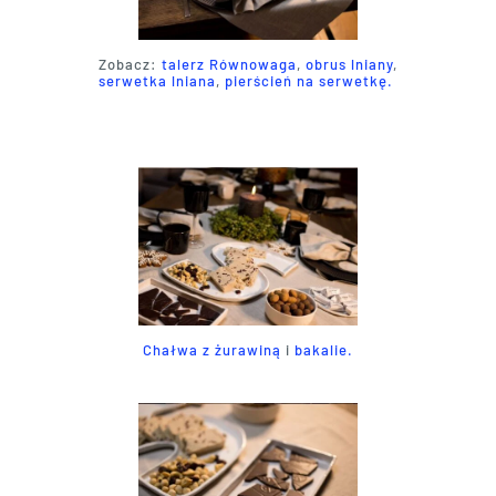
Zobacz:
talerz Równowaga
,
obrus lniany
,
serwetka lniana
,
pierścień na serwetkę.
Chałwa z żurawiną
i
bakalie.