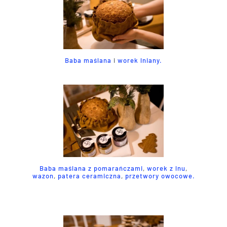
Baba maślana
i
worek lniany.
Baba maślana z pomarańczami
,
worek z lnu
,
wazon
,
patera ceramiczna
,
przetwory owocowe.