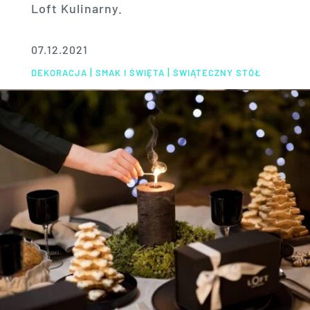
Loft Kulinarny.
07.12.2021
|
|
DEKORACJA
SMAK I ŚWIĘTA
ŚWIĄTECZNY STÓŁ