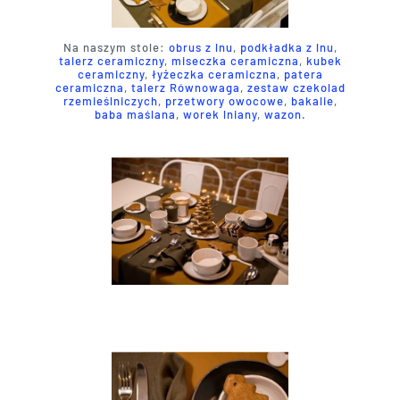
Na naszym stole:
obrus z lnu
,
podkładka z lnu
,
talerz ceramiczny
,
miseczka ceramiczna
,
kubek
ceramiczny
,
łyżeczka ceramiczna
,
patera
ceramiczna
,
talerz Równowaga
,
zestaw czekolad
rzemieślniczych
,
przetwory owocowe
,
bakalie
,
baba maślana
,
worek lniany
,
wazon.