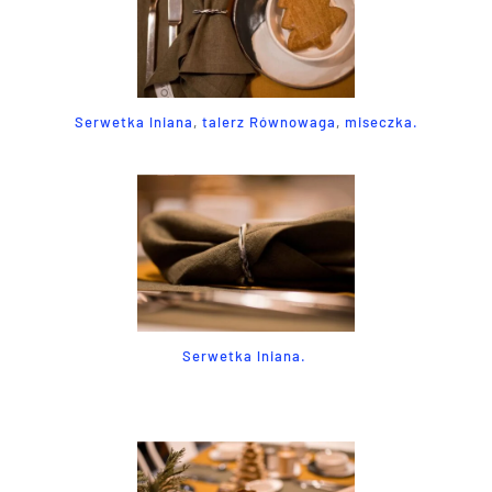
Serwetka lniana
,
talerz Równowaga
,
miseczka.
Serwetka lniana.