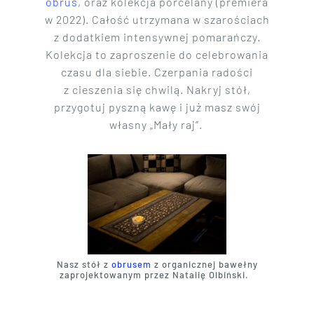
obrus
, oraz kolekcja porcelany (premiera
w 2022). Całość utrzymana w szarościach
z dodatkiem intensywnej pomarańczy.
Kolekcja to zaproszenie do celebrowania
czasu dla siebie. Czerpania radości
z cieszenia się chwilą. Nakryj stół,
przygotuj pyszną kawę i już masz swój
własny „Mały raj”.
Nasz stół z
obrusem
z organicznej bawełny
zaprojektowanym przez Natalię Olbiński.