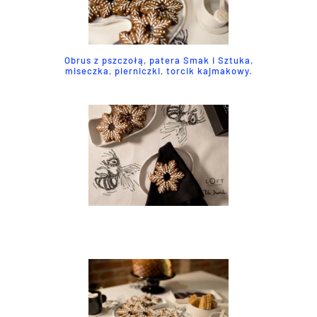
Obrus z pszczołą
,
patera Smak i Sztuka
,
miseczka
,
pierniczki
,
torcik kajmakowy.