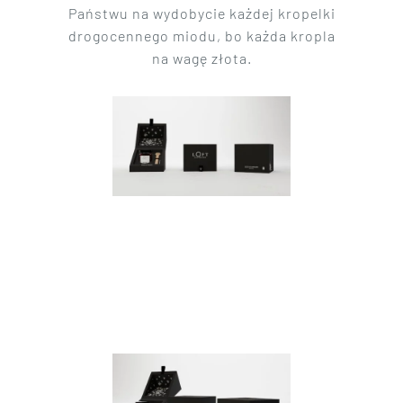
Państwu na wydobycie każdej kropelki
drogocennego miodu, bo każda kropla
na wagę złota.