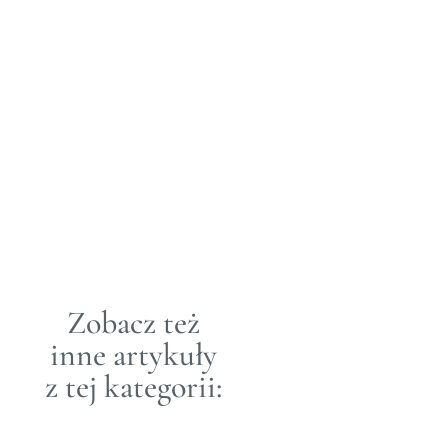
rozkwicie –
Jagoda
Stączek.
30 MAR
2021&3B07+02:00;
LUDZIE
|
SZTUKA
Znacie już bukiet,
którego autorka
Blueberrythinks Jagoda
Stączek zaprojektowała
dla Loft Kulinarny z okazji
Walentynek i pierwszego
produktu jakim był talerz
Zobacz też
w kształcie serca. Była
to zapowiedź marki,
inne artykuły
a talerzy było dokładnie
20 szt. i wszystkie
z tej kategorii:
znalazły...