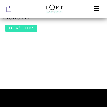
STRONA GŁÓWNA
/
SKLEP – DELIKATESY RZEMIEŚLNICZE I SZTUKA UŻYTKOWA
/
STRONA 17
PRODUKTY
POKAŻ FILTRY