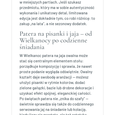
w mniejszych partiach. Jeśli szukasz
przedmiotu, który ma w sobie autentyczność
wykonania i unikatowy detal, limitowana
edycja jest dokładnie tym, co robi różnicę: to
zakup „na lata”, a nie sezonowy dodatek.
Patera na pisanki i jaja – od
Wielkanocy po codzienne
śniadania
W Wielkanoc patera na jaja owalna może
stać się centralnym elementem stołu:
porządkuje kompozycję i sprawia, że nawet
proste podanie wygląda odświętnie. Owalny
kształt daje swobodę aranżacji — możesz
ułożyć pisanki w rytmie kolorów, dodać
zielone gałązki, bazie lub drobne dekoracje i
uzyskać efekt spójnej, eleganckiej całości.
Po świętach patera nie „znika do szafy” —
świetnie sprawdza się także do codziennego
serwowania jaj na śniadanie lub kolację,
kiedy liczy się prostota, ale też estetyka.