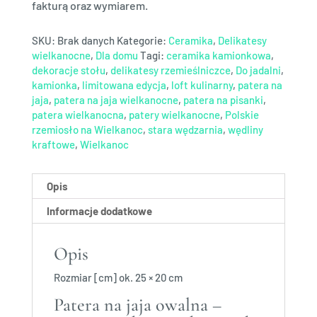
fakturą oraz wymiarem.
SKU:
Brak danych
Kategorie:
Ceramika
,
Delikatesy
wielkanocne
,
Dla domu
Tagi:
ceramika kamionkowa
,
dekoracje stołu
,
delikatesy rzemieślniczce
,
Do jadalni
,
kamionka
,
limitowana edycja
,
loft kulinarny
,
patera na
jaja
,
patera na jaja wielkanocne
,
patera na pisanki
,
patera wielkanocna
,
patery wielkanocne
,
Polskie
rzemiosło na Wielkanoc
,
stara wędzarnia
,
wędliny
kraftowe
,
Wielkanoc
Opis
Informacje dodatkowe
Opis
Rozmiar [cm] ok. 25 × 20 cm
Patera na jaja owalna –