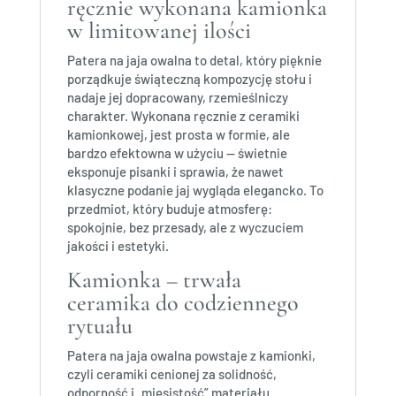
ręcznie wykonana kamionka
w limitowanej ilości
Patera na jaja owalna to detal, który pięknie
porządkuje świąteczną kompozycję stołu i
nadaje jej dopracowany, rzemieślniczy
charakter. Wykonana ręcznie z ceramiki
kamionkowej, jest prosta w formie, ale
bardzo efektowna w użyciu — świetnie
eksponuje pisanki i sprawia, że nawet
klasyczne podanie jaj wygląda elegancko. To
przedmiot, który buduje atmosferę:
spokojnie, bez przesady, ale z wyczuciem
jakości i estetyki.
Kamionka – trwała
ceramika do codziennego
rytuału
Patera na jaja owalna powstaje z kamionki,
czyli ceramiki cenionej za solidność,
odporność i „mięsistość” materiału.