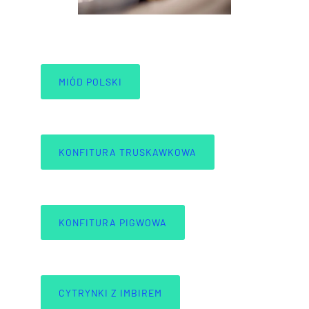
MIÓD POLSKI
KONFITURA TRUSKAWKOWA
KONFITURA PIGWOWA
CYTRYNKI Z IMBIREM