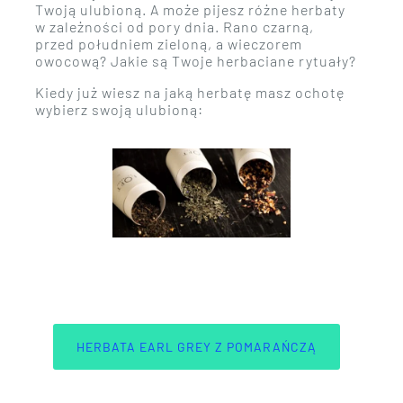
Twoją ulubioną. A może pijesz różne herbaty
w zależności od pory dnia. Rano czarną,
przed południem zieloną, a wieczorem
owocową? Jakie są Twoje herbaciane rytuały?
Kiedy już wiesz na jaką herbatę masz ochotę
wybierz swoją ulubioną:
HERBATA EARL GREY Z POMARAŃCZĄ