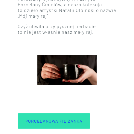
Porcelany Ćmielów, a nasza kolekcja
to dzieło artystki Natalii Olbiński o nazwie
„Mój mały raj”.
Czyż chwila przy pysznej herbacie
to nie jest właśnie nasz mały raj.
PORCELANOWA FILIŻANKA