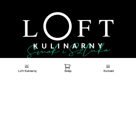
Loft Kulinarny
Sklep
Kontakt
(c) 2021-2025 Loft Kulinarny
Wpisz swój e-mail by uzyskać dostęp do cennika