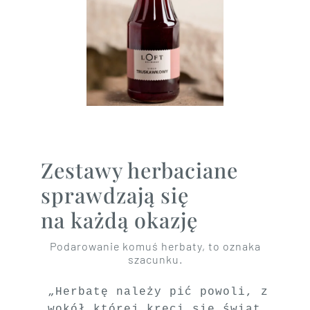
Zestawy herbaciane
sprawdzają się
na każdą okazję
Podarowanie komuś herbaty, to oznaka
szacunku.
„Herbatę należy pić powoli, z szac
wokół której kręci się świat, równ