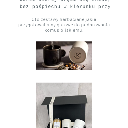
bez pośpiechu w kierunku przyszłoś
Oto zestawy herbaciane jakie
przygotowaliśmy gotowe do podarowania
komuś bliskiemu.