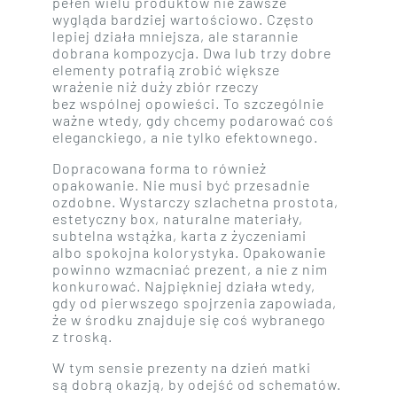
pełen wielu produktów nie zawsze
wygląda bardziej wartościowo. Często
lepiej działa mniejsza, ale starannie
dobrana kompozycja. Dwa lub trzy dobre
elementy potrafią zrobić większe
wrażenie niż duży zbiór rzeczy
bez wspólnej opowieści. To szczególnie
ważne wtedy, gdy chcemy podarować coś
eleganckiego, a nie tylko efektownego.
Dopracowana forma to również
opakowanie. Nie musi być przesadnie
ozdobne. Wystarczy szlachetna prostota,
estetyczny box, naturalne materiały,
subtelna wstążka, karta z życzeniami
albo spokojna kolorystyka. Opakowanie
powinno wzmacniać prezent, a nie z nim
konkurować. Najpiękniej działa wtedy,
gdy od pierwszego spojrzenia zapowiada,
że w środku znajduje się coś wybranego
z troską.
W tym sensie prezenty na dzień matki
są dobrą okazją, by odejść od schematów.