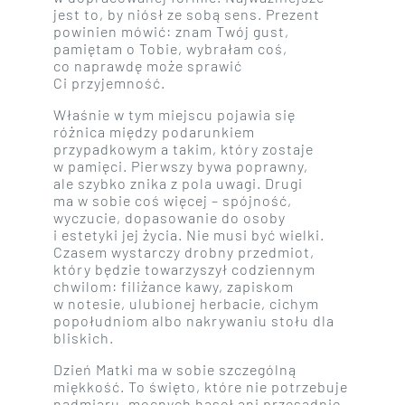
jest to, by niósł ze sobą sens. Prezent
powinien mówić: znam Twój gust,
pamiętam o Tobie, wybrałam coś,
co naprawdę może sprawić
Ci przyjemność.
Właśnie w tym miejscu pojawia się
różnica między podarunkiem
przypadkowym a takim, który zostaje
w pamięci. Pierwszy bywa poprawny,
ale szybko znika z pola uwagi. Drugi
ma w sobie coś więcej – spójność,
wyczucie, dopasowanie do osoby
i estetyki jej życia. Nie musi być wielki.
Czasem wystarczy drobny przedmiot,
który będzie towarzyszył codziennym
chwilom: filiżance kawy, zapiskom
w notesie, ulubionej herbacie, cichym
popołudniom albo nakrywaniu stołu dla
bliskich.
Dzień Matki ma w sobie szczególną
miękkość. To święto, które nie potrzebuje
nadmiaru, mocnych haseł ani przesadnie