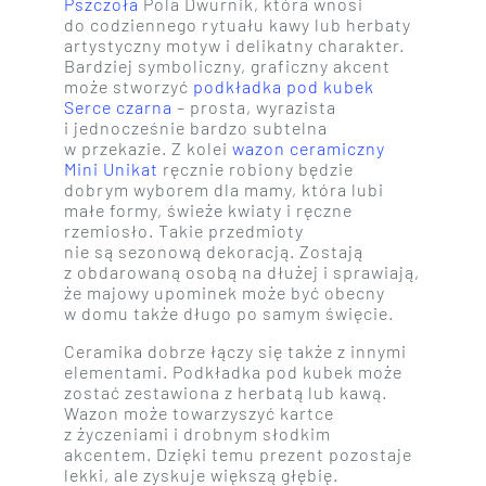
Pszczoła
Pola Dwurnik, która wnosi
do codziennego rytuału kawy lub herbaty
artystyczny motyw i delikatny charakter.
Bardziej symboliczny, graficzny akcent
może stworzyć
podkładka pod kubek
Serce czarna
– prosta, wyrazista
i jednocześnie bardzo subtelna
w przekazie. Z kolei
wazon ceramiczny
Mini Unikat
ręcznie robiony będzie
dobrym wyborem dla mamy, która lubi
małe formy, świeże kwiaty i ręczne
rzemiosło. Takie przedmioty
nie są sezonową dekoracją. Zostają
z obdarowaną osobą na dłużej i sprawiają,
że majowy upominek może być obecny
w domu także długo po samym święcie.
Ceramika dobrze łączy się także z innymi
elementami. Podkładka pod kubek może
zostać zestawiona z herbatą lub kawą.
Wazon może towarzyszyć kartce
z życzeniami i drobnym słodkim
akcentem. Dzięki temu prezent pozostaje
lekki, ale zyskuje większą głębię.