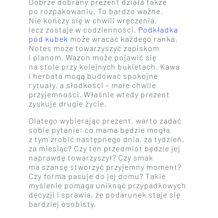
Dobrze dobrany prezent działa także
po rozpakowaniu. To bardzo ważne.
Nie kończy się w chwili wręczenia,
lecz zostaje w codzienności.
Podkładka
pod kubek
może wracać każdego ranka.
Notes może towarzyszyć zapiskom
i planom. Wazon może pojawić się
na stole przy kolejnych bukietach. Kawa
i herbata mogą budować spokojne
rytuały, a słodkości – małe chwile
przyjemności. Właśnie wtedy prezent
zyskuje drugie życie.
Dlatego wybierając prezent, warto zadać
sobie pytanie: co mama będzie mogła
z tym zrobić następnego dnia, za tydzień,
za miesiąc? Czy ten przedmiot będzie jej
naprawdę towarzyszył? Czy smak
ma szansę stworzyć przyjemny moment?
Czy forma pasuje do jej domu? Takie
myślenie pomaga uniknąć przypadkowych
decyzji i sprawia, że podarunek staje się
bardziej osobisty.