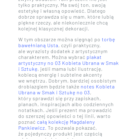
tylko praktyczny. Ma swój ton, swoją
estetykę i własną opowieść. Dlatego
dobrze sprawdza się u mam, które lubią
piękne rzeczy, ale niekoniecznie chcą
kolejnej klasycznej dekoracji.
W tym obszarze można sięgnąć po
torbę
bawełnianą Usta
, czyli praktyczny,
ale wyrazisty dodatek z artystycznym
charakterem. Można wybrać
plakat
artystyczny no 03 Kobieta Ubrana w Smak
i Sztukę
, jeśli mama lubi ilustrację,
kobiecą energię i subtelne akcenty
we wnętrzu. Dobrym, bardziej osobistym
drobiazgiem będzie także
notes Kobieta
Ubrana w Smak i Sztukę no 03
,
który sprawdzi się przy zapiskach,
planach, inspiracjach albo codziennych
notatkach. Jeśli prezent ma prowadzić
do szerszej opowieści o tej linii, warto
poznać
całą kolekcję Magdaleny
Pankiewicz
. To pozwala pokazać,
że pojedynczy produkt jest częścią