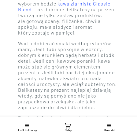
wyborem będzie
kawa ziarnista Classic
Blend
. Tak dobrane delikatesy na prezent
tworzą nie tylko zestaw produktów,
ale gotową scenę: filiżanka, chwila
spokoju, mała słodycz i aromat,
który zostaje w pamięci.
Warto dobierać smaki według rytuałów
mamy. Jeśli lubi spokojne wieczory,
dobrym kierunkiem będą herbata i słodki
detal. Jeśli ceni kawowe poranki, kawa
może stać się głównym elementem
prezentu. Jeśli lubi bardziej okazjonalne
akcenty, nalewka z kwiatu bzu nada
całości uroczysty, ale wciąż subtelny ton.
Delikatesy na prezent najlepiej działają
wtedy, gdy są pomyślane nie jako
przypadkowa przekąska, ale jako
zaproszenie do chwili dla siebie.
To również dobra kategoria do łączenia
z ceramiką lub sztuką użytkową. Kawa
plus podkładka pod kubek tworzą mały
Loft Kulinarny
Sklep
Kontakt
rytuał. Herbata plus notes budują nastrój