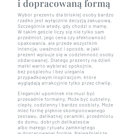
i dopracowaną formą
Wybór prezentu dla bliskiej osoby bardzo
rzadko jest wyłącznie decyzją zakupową.
Szczególnie wtedy, gdy chodzi o mamę.
W takim geście liczy się nie tylko sam
przedmiot, jego cena czy efektowność
opakowania, ale przede wszystkim
intencja, uważność i sposób, w jaki
prezent wpisuje się w codzienność osoby
obdarowanej. Dlatego prezenty na dzień
matki warto wybierać spokojnie,
bez pośpiechu i bez ulegania
przypadkowym inspiracjom, które
wyglądają atrakcyjnie tylko przez chwilę.
Elegancki upominek nie musi być
przesadnie formalny. Może być subtelny,
ciepły, codzienny i bardzo osobisty. Może
mieć formę pięknie skomponowanego
zestawu, delikatnej ceramiki, przedmiotu
do domu, dobrych delikatesów
albo małego rytuału zamkniętego
w dopracowanej formie. Najważniejsze