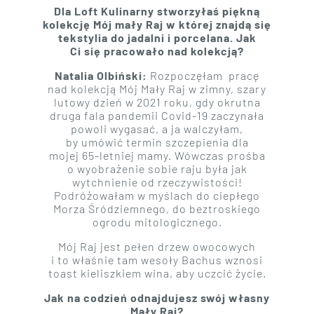
Dla Loft Kulinarny stworzyłaś piękną
kolekcję Mój mały Raj w której znajdą się
tekstylia do jadalni i porcelana. Jak
Ci się pracowało nad kolekcją?
Natalia Olbiński:
Rozpoczęłam
pracę
nad kolekcją Mój Mały Raj w zimny, szary
lutowy dzień w 2021 roku, gdy okrutna
druga fala pandemii Covid-19 zaczynała
powoli wygasać, a ja walczyłam,
by umówić termin szczepienia dla
mojej 65-letniej mamy. Wówczas prośba
o wyobrażenie sobie raju była jak
wytchnienie od rzeczywistości!
Podróżowałam w myślach do ciepłego
Morza Śródziemnego, do beztroskiego
ogrodu mitologicznego.
Mój Raj jest pełen drzew owocowych
i to właśnie tam wesoły Bachus wznosi
toast kieliszkiem wina, aby uczcić życie.
Jak na codzień odnajdujesz swój własny
Mały Raj?