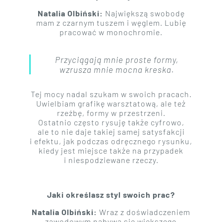
Natalia Olbiński:
Największą swobodę
mam z czarnym tuszem i węglem. Lubię
pracować w monochromie.
Przyciągają mnie proste formy,
wzrusza mnie mocna kreska.
Tej mocy nadal szukam w swoich pracach.
Uwielbiam grafikę warsztatową, ale też
rzeźbę, formy w przestrzeni.
Ostatnio często rysuję także cyfrowo,
ale to nie daje takiej samej satysfakcji
i efektu, jak podczas odręcznego rysunku,
kiedy jest miejsce także na przypadek
i niespodziewane rzeczy.
Jaki określasz styl swoich prac?
Natalia Olbiński:
Wraz z doświadczeniem
zawodowym nabywa się większego