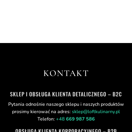
prezent w Dniu Matki sprawi mamie autentyczną
radość? Pytamy Aleksandrę Aleksandrowicz – mamę
trójki dzieci i autorkę bloga Autentyczna Mama.
KONTAKT
SKLEP I OBSŁUGA KLIENTA DETALICZNEGO – B2C
Pytania odnośnie naszego sklepu i naszych produktów
prosimy kierować na adres:
sklep@loftkulinarny.pl
Telefon:
+48
669 987 586
OBSŁUGA KLIENTA KORPORACYJNEGO – B2B