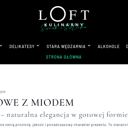
DELIKATESY
STARA WĘDZARNIA
ALKOHOLE
STRONA GŁÓWNA
ODEM
OWE Z MIODEM
– naturalna elegancja w gotowej formie
re cenią prostotę, jakość i ponadczasowy charakter prezentu. To staran