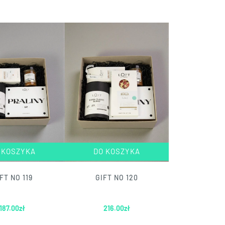
 KOSZYKA
DO KOSZYKA
FT NO 119
GIFT NO 120
187.00
zł
216.00
zł