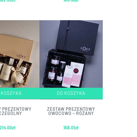
 KOSZYKA
DO KOSZYKA
W PREZENTOWY
ZESTAW PREZENTOWY
CZEGÓLNY
OWOCOWO – RÓŻANY
214.00
zł
158.01
zł