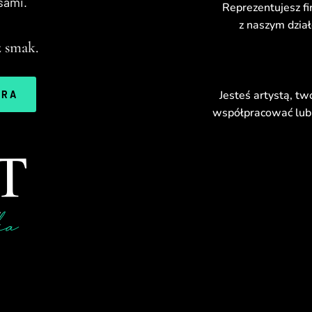
sami.
Reprezentujesz fi
z naszym dzia
 smak.
Jesteś artystą, tw
ERA
współpracować lub 