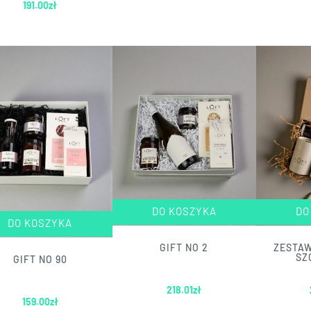
191.00
zł
DO KOSZYKA
DO
DO KOSZYKA
GIFT NO 2
ZESTA
SZ
GIFT NO 90
218.01
zł
159.00
zł