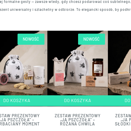
iej formalne gesty — zawsze wtedy, gdy chcesz podarować coś subtelneg
zent uniwersalny i szlachetny w odbiorze. To elegancki sposób, by podk
NOWOŚĆ
NOWOŚĆ
DO KOSZYKA
DO KOSZYKA
DO
STAW PREZENTOWY
ZESTAW PREZENTOWY
ZESTA
„JA PSZCZOŁA” –
„JA PSZCZOŁA” –
„JA 
RBACIANY MOMENT
RÓŻANA CHWILA
SŁODKI