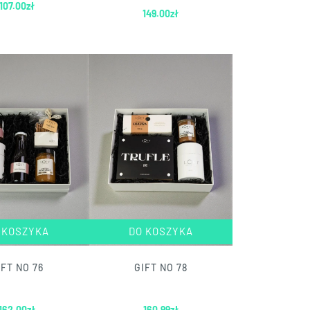
107.00
zł
149.00
zł
 KOSZYKA
DO KOSZYKA
IFT NO 76
GIFT NO 78
162.00
zł
160.99
zł