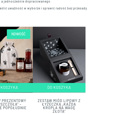
o, a jednocześnie dopracowanego.
reślić uważność w wyborze i sprawić radość bez przesady
NOWOŚĆ
 KOSZYKA
DO KOSZYKA
W PREZENTOWY
ZESTAW MIÓD LIPOWY Z
PSZCZOŁA” –
ŁYŻECZKĄ „KAŻDA
E POPOŁUDNIE
KROPLA NA WAGĘ
ZŁOTA”