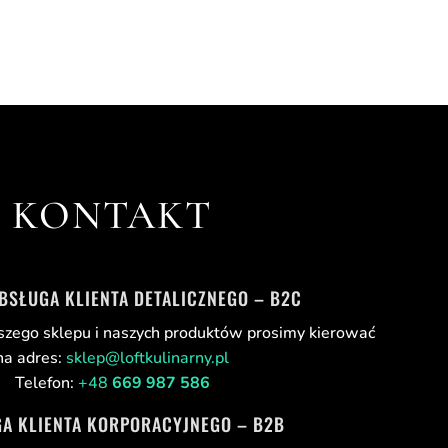
KONTAKT
OBSŁUGA KLIENTA DETALICZNEGO – B2C
szego sklepu i naszych produktów prosimy kierować
na adres:
sklep@loftkulinarny.pl
Telefon:
+48
669 987 586
A KLIENTA KORPORACYJNEGO – B2B