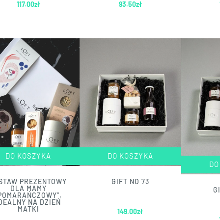
117.00
zł
93.50
zł
DO KOSZYKA
DO KOSZYKA
DO
STAW PREZENTOWY
GIFT NO 73
DLA MAMY
G
POMARAŃCZOWY”,
DEALNY NA DZIEŃ
MATKI
149.00
zł