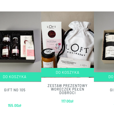
DO KOSZYKA
DO KOSZYKA
DO
ZESTAW PREZENTOWY
WORECZEK PEŁEN
GIFT NO 105
GI
DOBROCI
117.00
zł
155.00
zł