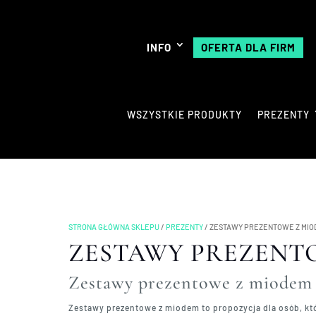
INFO
OFERTA DLA FIRM
WSZYSTKIE PRODUKTY
PREZENTY
STRONA GŁÓWNA SKLEPU
/
PREZENTY
/
ZESTAWY PREZENTOWE Z MI
ZESTAWY PREZENT
Zestawy prezentowe z miodem 
Zestawy prezentowe z miodem to propozycja dla osób, któ