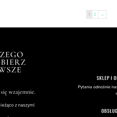
1
2
→
SZEGO
BIERZ
RWSZE
SKLEP I 
Pytania odnośnie na
 się wzajemnie.
bieżąco z naszymi
OBSŁUG