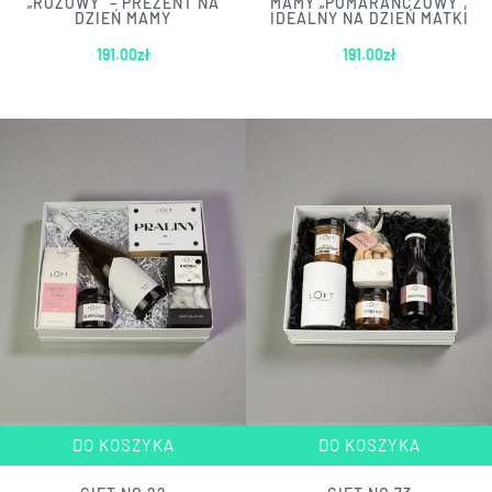
„RÓŻOWY” – PREZENT NA
MAMY „POMARAŃCZOWY”,
DZIEŃ MAMY
IDEALNY NA DZIEŃ MATKI
191.00
zł
191.00
zł
DO KOSZYKA
DO KOSZYKA