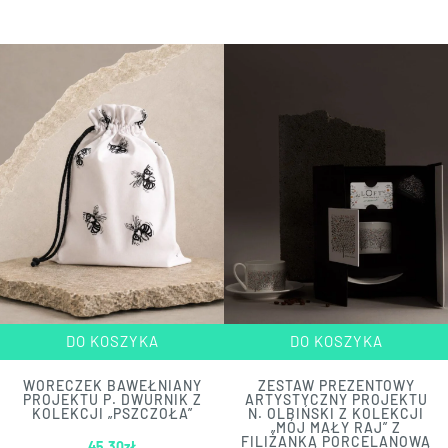
DO KOSZYKA
DO KOSZYKA
WORECZEK BAWEŁNIANY
ZESTAW PREZENTOWY
PROJEKTU P. DWURNIK Z
ARTYSTYCZNY PROJEKTU
KOLEKCJI „PSZCZOŁA”
N. OLBIŃSKI Z KOLEKCJI
„MÓJ MAŁY RAJ” Z
FILIŻANKĄ PORCELANOWĄ
45.30
zł