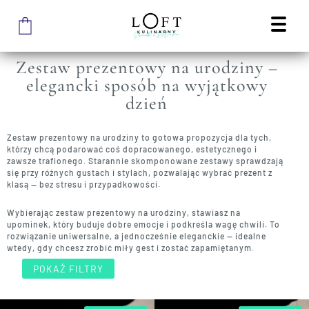
STRONA GŁÓWNA SKLEPU
/
PREZENTY
/
ZESTAW PREZENTOWY NA URODZINY
ZESTAW PREZENTOWY
NA URODZINY
Zestaw prezentowy na urodziny –
elegancki sposób na wyjątkowy
dzień
Zestaw prezentowy na urodziny to gotowa propozycja dla tych,
którzy chcą podarować coś dopracowanego, estetycznego i
zawsze trafionego. Starannie skomponowane zestawy sprawdzają
się przy różnych gustach i stylach, pozwalając wybrać prezent z
klasą — bez stresu i przypadkowości.
Wybierając zestaw prezentowy na urodziny, stawiasz na
upominek, który buduje dobre emocje i podkreśla wagę chwili. To
rozwiązanie uniwersalne, a jednocześnie eleganckie — idealne
wtedy, gdy chcesz zrobić miły gest i zostać zapamiętanym.
POKAŻ FILTRY