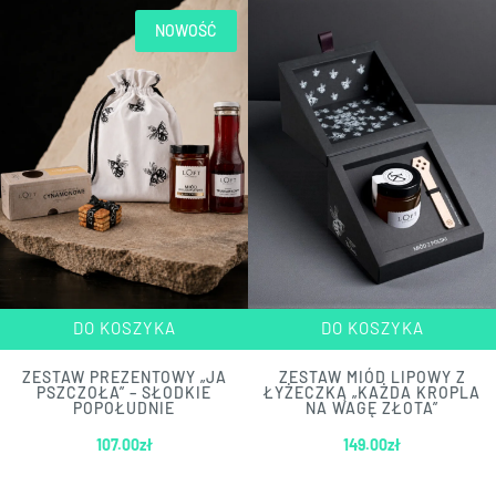
NOWOŚĆ
DO KOSZYKA
DO KOSZYKA
ZESTAW PREZENTOWY „JA
ZESTAW MIÓD LIPOWY Z
PSZCZOŁA” – SŁODKIE
ŁYŻECZKĄ „KAŻDA KROPLA
POPOŁUDNIE
NA WAGĘ ZŁOTA”
107.00
zł
149.00
zł