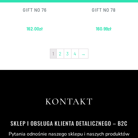
GIFT NO 76
GIFT NO 78
162.00
zł
160.99
zł
1
2
3
4
→
KONTAKT
SKLEP I OBSŁUGA KLIENTA DETALICZNEGO – B2C
Pytania odnośnie naszego sklepu i naszych produktów