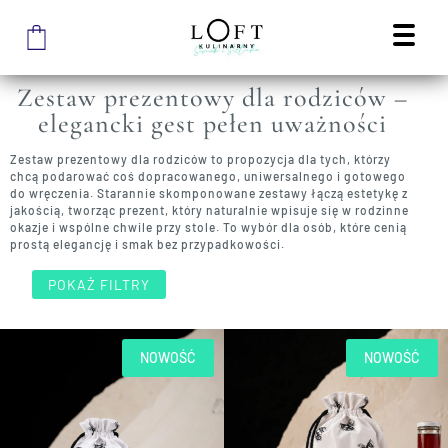
STRONA GŁÓWNA SKLEPU
/
PREZENTY
/
ZESTAW PREZENTOWY DLA RODZICÓW
ZESTAW PREZENTOWY DLA
RODZICÓW
Zestaw prezentowy dla rodziców –
elegancki gest pełen uważności
Zestaw prezentowy dla rodziców to propozycja dla tych, którzy
chcą podarować coś dopracowanego, uniwersalnego i gotowego
do wręczenia. Starannie skomponowane zestawy łączą estetykę z
jakością, tworząc prezent, który naturalnie wpisuje się w rodzinne
okazje i wspólne chwile przy stole. To wybór dla osób, które cenią
prostą elegancję i smak bez przypadkowości.
POKAŻ FILTRY
NOWOŚĆ
NOWOŚĆ