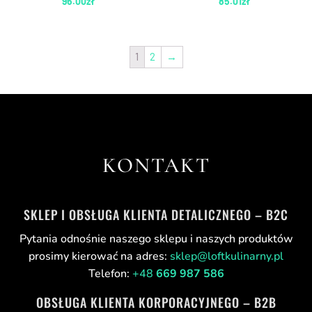
96.00
zł
85.01
zł
1
2
→
KONTAKT
SKLEP I OBSŁUGA KLIENTA DETALICZNEGO – B2C
Pytania odnośnie naszego sklepu i naszych produktów
prosimy kierować na adres:
sklep@loftkulinarny.pl
Telefon:
+48
669 987 586
OBSŁUGA KLIENTA KORPORACYJNEGO – B2B