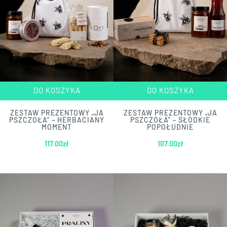
DO KOSZYKA
DO KOSZYKA
ZESTAW PREZENTOWY „JA
ZESTAW PREZENTOWY „JA
PSZCZOŁA” – HERBACIANY
PSZCZOŁA” – SŁODKIE
MOMENT
POPOŁUDNIE
117.00
zł
107.00
zł