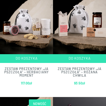
DO KOSZYKA
DO KOSZYKA
ZESTAW PREZENTOWY „JA
ZESTAW PREZENTOWY „JA
PSZCZOŁA” – HERBACIANY
PSZCZOŁA” – RÓŻANA
MOMENT
CHWILA
117.00
zł
93.50
zł
NOWOŚĆ