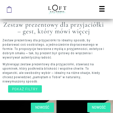
STRONA GŁÓWNA SKLEPU
/
PREZENTY
/
ZESTAW PREZENTOWY DLA PRZYJACIÓŁKI
ZESTAW PREZENTOWY DLA
PRZYJACIÓŁKI
Zestaw prezentowy dla przyjaciółki
– gest, który mówi więcej
Zestaw prezentowy dla przyjaciółki to idealny sposób, by
podarować coś osobistego, a jednocześnie dopracowanego w
formie. To propozycje tworzone z myślą o przyjemności, estetyce i
dobrym smaku — tak, by prezent był gotowy do wręczenia i
wywoływał autentyczną radość.
Wybierając zestaw prezentowy dla przyjaciółki, stawiasz na
upominek, który podkreśla bliskość i wspólne chwile. To
elegancki, ale swobodny wybór — idealny na różne okazje, kiedy
chcesz powiedzieć „pamiętam o Tobie” w naturalny,
niewymuszony sposób.
POKAŻ FILTRY
NOWOŚĆ
NOWOŚĆ