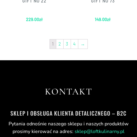
GIFT NO 22
GIFT NO 73
229.00
zł
149.00
zł
1
2
3
4
→
KONTAKT
SKLEP I OBSŁUGA KLIENTA DETALICZNEGO – B2C
Pytania odnośnie naszego sklepu i naszych produktów
prosimy kierować na adres:
sklep@loftkulinarny.pl