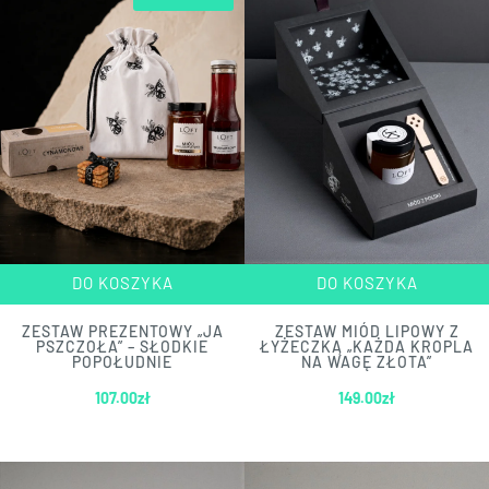
DO KOSZYKA
DO KOSZYKA
ZESTAW PREZENTOWY „JA
ZESTAW MIÓD LIPOWY Z
PSZCZOŁA” – SŁODKIE
ŁYŻECZKĄ „KAŻDA KROPLA
POPOŁUDNIE
NA WAGĘ ZŁOTA”
107.00
zł
149.00
zł