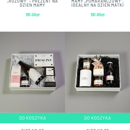
„RÓŻOWY” – PREZENT NA
MAMY „POMARAŃCZOWY”,
DZIEŃ MAMY
IDEALNY NA DZIEŃ MATKI
191.00
zł
191.00
zł
DO KOSZYKA
DO KOSZYKA