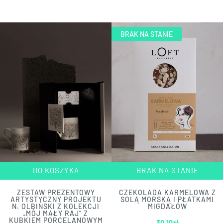
BRAK NA STANIE
DO KOSZYKA
BRAK NA STANIE
ZESTAW PREZENTOWY
CZEKOLADA KARMELOWA Z
ARTYSTYCZNY PROJEKTU
SOLĄ MORSKĄ I PŁATKAMI
N. OLBIŃSKI Z KOLEKCJI
MIGDAŁÓW
„MÓJ MAŁY RAJ” Z
KUBKIEM PORCELANOWYM
30.10
zł