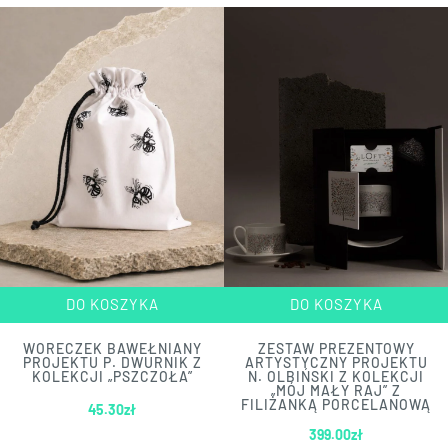
DO KOSZYKA
DO KOSZYKA
WORECZEK BAWEŁNIANY
ZESTAW PREZENTOWY
PROJEKTU P. DWURNIK Z
ARTYSTYCZNY PROJEKTU
KOLEKCJI „PSZCZOŁA”
N. OLBIŃSKI Z KOLEKCJI
„MÓJ MAŁY RAJ” Z
FILIŻANKĄ PORCELANOWĄ
45.30
zł
399.00
zł