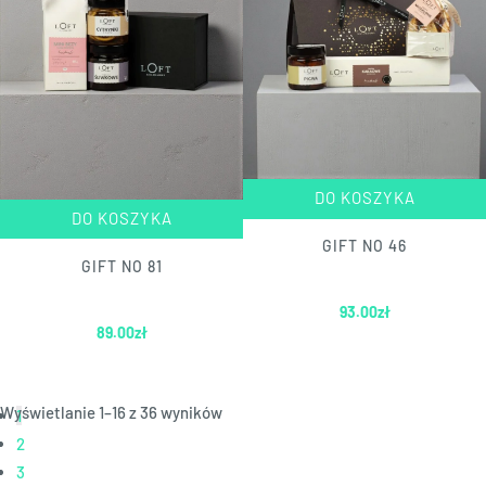
DO KOSZYKA
DO KOSZYKA
GIFT NO 46
GIFT NO 81
93.00
zł
89.00
zł
Wyświetlanie 1–16 z 36 wyników
1
2
3