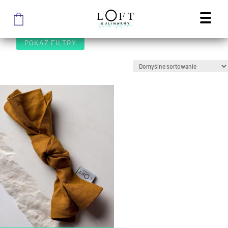
STRONA GŁÓWNA SKLEPU
/
JADALNIA
JADALNIA
POKAŻ FILTRY