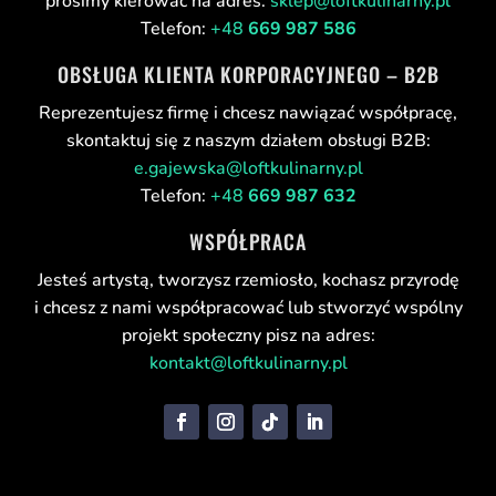
prosimy kierować na adres:
sklep@loftkulinarny.pl
Telefon:
+48
669 987 586
OBSŁUGA KLIENTA KORPORACYJNEGO – B2B
Reprezentujesz firmę i chcesz nawiązać współpracę,
skontaktuj się z naszym działem obsługi B2B:
e.gajewska@loftkulinarny.pl
Telefon:
+48
669 987 632
WSPÓŁPRACA
Jesteś artystą, tworzysz rzemiosło, kochasz przyrodę
i chcesz z nami współpracować lub stworzyć wspólny
projekt społeczny pisz na adres:
kontakt@loftkulinarny.pl