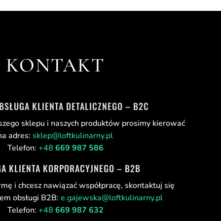
KONTAKT
OBSŁUGA KLIENTA DETALICZNEGO – B2C
szego sklepu i naszych produktów prosimy kierować
na adres:
sklep@loftkulinarny.pl
Telefon:
+48
669 987 586
A KLIENTA KORPORACYJNEGO – B2B
rmę i chcesz nawiązać współpracę, skontaktuj się
łem obsługi B2B:
e.gajewska@loftkulinarny.pl
Telefon:
+48
669 987 632