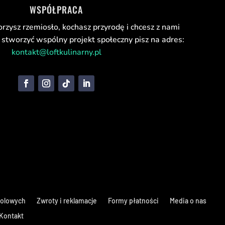
WSPÓŁPRACA
orzysz rzemiosło, kochasz przyrodę i chcesz z nami
stworzyć wspólny projekt społeczny pisz na adres:
kontakt@loftkulinarny.pl
holowych
Zwroty i reklamacje
Formy płatności
Media o nas
Kontakt