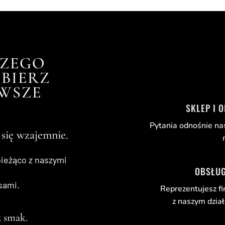
tlanie wszystkich wyników: 4
SZEGO
BIERZ
RWSZE
SKLEP I 
Pytania odnośnie na
 się wzajemnie.
bieżąco z naszymi
OBSŁUG
sami.
Reprezentujesz fi
z naszym dzia
 smak.