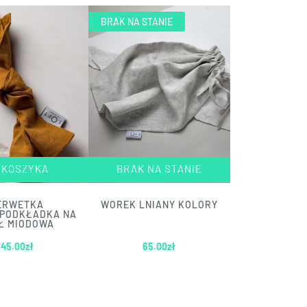
BRAK NA STANIE
 KOSZYKA
BRAK NA STANIE
ERWETKA
WOREK LNIANY KOLORY
/PODKŁADKA NA
Ł MIODOWA
45.00
zł
65.00
zł