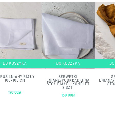
DO KOSZYKA
DO KOSZYKA
DO
RUS LNIANY BIAŁY
SERWETKI
S
100×100 CM
LNIANE/PODKŁADKI NA
LNIANA
STÓŁ BIAŁE – KOMPLET
STÓ
2 SZT.
170.00
zł
130.00
zł