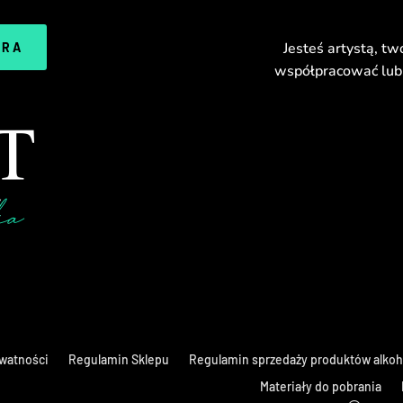
Jesteś artystą, tw
ERA
współpracować lub 
ywatności
Regulamin Sklepu
Regulamin sprzedaży produktów alko
Materiały do pobrania