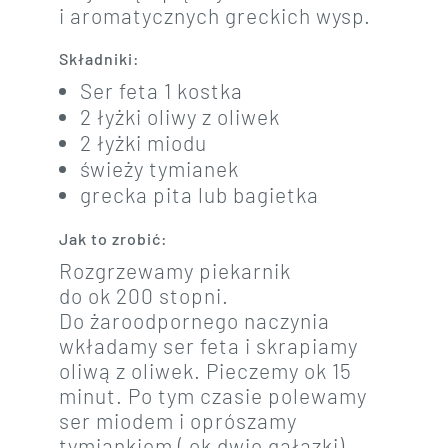
i aromatycznych greckich wysp.
Składniki:
Ser feta 1 kostka
2 łyżki oliwy z oliwek
2 łyżki miodu
świeży tymianek
grecka pita lub bagietka
Jak to zrobić:
Rozgrzewamy piekarnik
do ok 200 stopni.
Do żaroodpornego naczynia
wkładamy ser feta i skrapiamy
oliwą z oliwek. Pieczemy ok 15
minut. Po tym czasie polewamy
ser miodem i oprószamy
tymiankiem ( ok dwie gałązki).